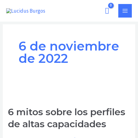
Ir
MAI
al
MEN
contenido
6 de noviembre
de 2022
6
mitos
6 mitos sobre los perfiles
sobre
los
de altas capacidades
perfiles
de