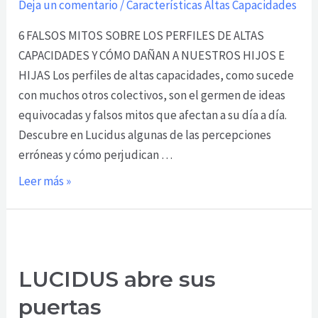
Deja un comentario
/
Características Altas Capacidades
altas
6 FALSOS MITOS SOBRE LOS PERFILES DE ALTAS
capacidades
CAPACIDADES Y CÓMO DAÑAN A NUESTROS HIJOS E
HIJAS Los perfiles de altas capacidades, como sucede
con muchos otros colectivos, son el germen de ideas
equivocadas y falsos mitos que afectan a su día a día.
Descubre en Lucidus algunas de las percepciones
erróneas y cómo perjudican …
Leer más »
LUCIDUS
abre
LUCIDUS abre sus
sus
puertas
puertas