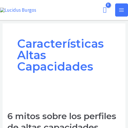
Ir
MA
al
ME
contenido
Características
Altas
Capacidades
6
mitos
6 mitos sobre los perfiles
sobre
los
de altas capacidades