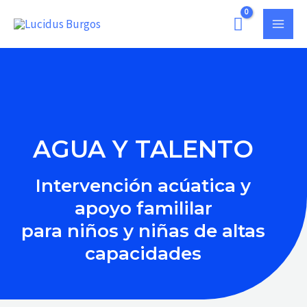
Ir
MAI
al
MEN
contenido
AGUA Y TALENTO
Intervención acúatica y
apoyo famililar
para niños y niñas de altas
capacidades