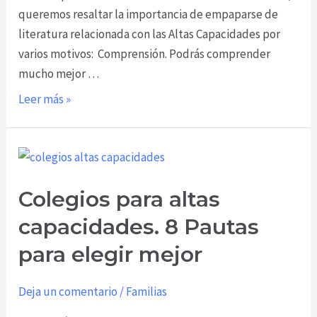
queremos resaltar la importancia de empaparse de
literatura relacionada con las Altas Capacidades por
varios motivos: Comprensión. Podrás comprender
mucho mejor …
Leer más »
Colegios
para
Colegios para altas
altas
capacidades.
capacidades. 8 Pautas
8
para elegir mejor
Pautas
para
Deja un comentario
/
Familias
elegir
mejor