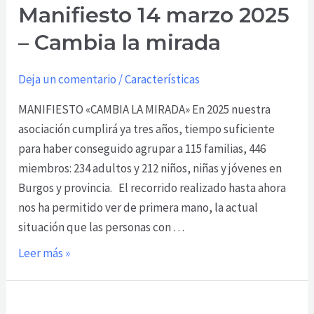
Manifiesto 14 marzo 2025
marzo
2025
– Cambia la mirada
–
Cambia
Deja un comentario
/
Características
la
MANIFIESTO «CAMBIA LA MIRADA» En 2025 nuestra
mirada
asociación cumplirá ya tres años, tiempo suficiente
para haber conseguido agrupar a 115 familias, 446
miembros: 234 adultos y 212 niños, niñas y jóvenes en
Burgos y provincia. El recorrido realizado hasta ahora
nos ha permitido ver de primera mano, la actual
situación que las personas con …
Leer más »
Manifiesto