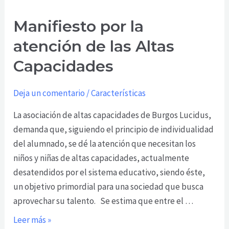
por
Manifiesto por la
la
atención
atención de las Altas
de
Capacidades
las
Altas
Deja un comentario
/
Características
Capacidades
La asociación de altas capacidades de Burgos Lucidus,
demanda que, siguiendo el principio de individualidad
del alumnado, se dé la atención que necesitan los
niños y niñas de altas capacidades, actualmente
desatendidos por el sistema educativo, siendo éste,
un objetivo primordial para una sociedad que busca
aprovechar su talento. Se estima que entre el …
Leer más »