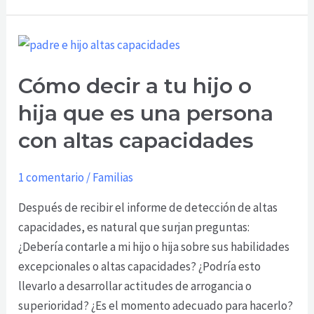
Cómo
decir
Cómo decir a tu hijo o
a
tu
hija que es una persona
hijo
con altas capacidades
o
hija
1 comentario
/
Familias
que
es
Después de recibir el informe de detección de altas
una
capacidades, es natural que surjan preguntas:
persona
¿Debería contarle a mi hijo o hija sobre sus habilidades
con
excepcionales o altas capacidades? ¿Podría esto
altas
llevarlo a desarrollar actitudes de arrogancia o
capacidades
superioridad? ¿Es el momento adecuado para hacerlo?